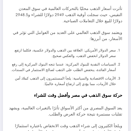
تأثرت أسعار الذهب محليًا بالتحركات العالمية في سوق المعدن
النفيس، حيث سجلت أوقية الذهب 2949 دولارًا للشراء و2948.5
دولارًا للبيع خلال التعاملات الصباحية.
ويعتمد سوق الذهب العالمي على العديد من العوامل التي تؤثر في
الأسعار، من أبرزها:
سعر الدولار الأمريكي: العلاقة بين الذهب والدولار عكسية، فكلما ارتفع
سعر الدولار انخفض الذهب، والعكس صحيح.
السياسات النقدية للبنوك المركزية: عندما تتجه البنوك المركزية إلى رفع
أسعار الفائدة، ينخفض الطلب على الذهب لصالح الاستثمار في السندات.
الأزمات الاقتصادية والسياسية: يلجأ المستثمرون إلى الذهب كملاذ آمن
خلال الأزمات، مما يؤدي إلى ارتفاع أسعاره عالميًا.
حركة سوق الذهب في مصر وأفضل وقت للشراء
يعد السوق المصري من أكثر الأسواق تأثرًا بالتغيرات العالمية، ويشهد
تقلبات مستمرة نتيجة حركة العرض والطلب.
ويلجأ الكثيرون إلى شراء الذهب وقت الانخفاض باعتباره استثمارًا