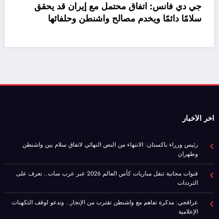
جي د
سلام
اخر الأخبار
رئيس وزراء باكستان: الانتهاء من النص النهائي لاتفاق سلام بين واشنطن
وطهران
قنوات مجانية تنقل مباريات كأس العالم 2026 عبر عرب سات.. تعرف على
الترددات
عراقجي: مذكرة تفاهم مع واشنطن تقترب من الإنجاز.. وندعو لوقف التكهنات
الإعلامية
جي دي فانس: اتفاق محتمل مع إيران قد يحقق سلامًا دائمًا ويخدم مصالح
واشنطن وحلفائها
موازنة مصر 2026/2027.. نمو الإيرادات 30% وتراجع صافي الاقتراض