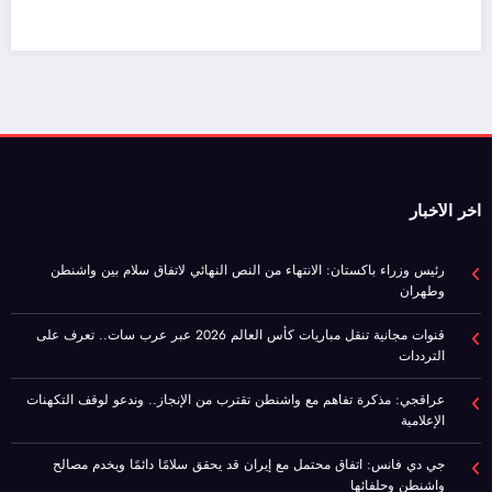
اخر الأخبار
رئيس وزراء باكستان: الانتهاء من النص النهائي لاتفاق سلام بين واشنطن
وطهران
قنوات مجانية تنقل مباريات كأس العالم 2026 عبر عرب سات.. تعرف على
الترددات
عراقجي: مذكرة تفاهم مع واشنطن تقترب من الإنجاز.. وندعو لوقف التكهنات
الإعلامية
جي دي فانس: اتفاق محتمل مع إيران قد يحقق سلامًا دائمًا ويخدم مصالح
واشنطن وحلفائها
موازنة مصر 2026/2027.. نمو الإيرادات 30% وتراجع صافي الاقتراض
صفحات هامة