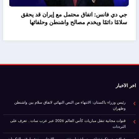
ج
س
اخر الأخبار
رئيس وزراء باكستان: الانتهاء من النص النهائي لاتفاق سلام بين واشنطن
وطهران
قنوات مجانية تنقل مباريات كأس العالم 2026 عبر عرب سات.. تعرف على
الترددات
عراقجي: مذكرة تفاهم مع واشنطن تقترب من الإنجاز.. وندعو لوقف التكهنات
الإعلامية
جي دي فانس: اتفاق محتمل مع إيران قد يحقق سلامًا دائمًا ويخدم مصالح
واشنطن وحلفائها