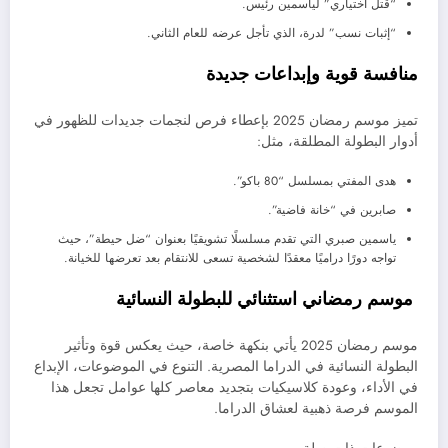
“قتل اختياري” لياسمين رئيس.
“إثبات نسب” لدرة، الذي تأجل عرضه للعام الثاني.
منافسة قوية وإبداعات جديدة
تميز موسم رمضان 2025 بإعطاء فرص لنجمات جديدات للظهور في
أدوار البطولة المطلقة، مثل:
هدى المفتي بمسلسل “80 باكو”.
صابرين في “خانة فاضية”.
ياسمين صبري التي تقدم مسلسلًا تشويقيًا بعنوان “ضل حيطة”، حيث
تواجه دورًا دراميًا معقدًا لشخصية تسعى للانتقام بعد تعرضها للخيانة.
موسم رمضاني استثنائي للبطولة النسائية
موسم رمضان 2025 يأتي بنكهة خاصة، حيث يعكس قوة وتأثير
البطولة النسائية في الدراما المصرية. التنوع في الموضوعات، الإبداع
في الأداء، وعودة كلاسيكيات بتجديد معاصر كلها عوامل تجعل هذا
الموسم فرصة ذهبية لعشاق الدراما.