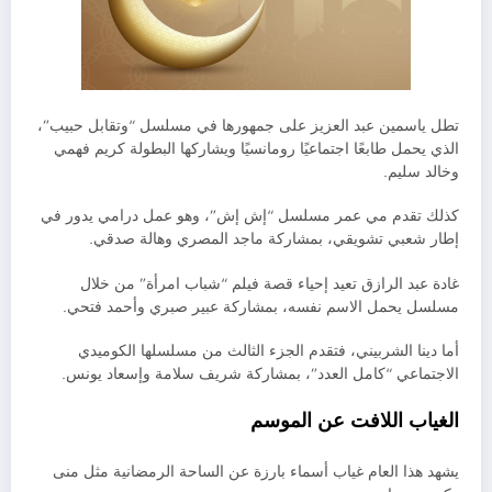
تطل ياسمين عبد العزيز على جمهورها في مسلسل “وتقابل حبيب”،
الذي يحمل طابعًا اجتماعيًا رومانسيًا ويشاركها البطولة كريم فهمي
وخالد سليم.
كذلك تقدم مي عمر مسلسل “إش إش”، وهو عمل درامي يدور في
إطار شعبي تشويقي، بمشاركة ماجد المصري وهالة صدقي.
غادة عبد الرازق تعيد إحياء قصة فيلم “شباب امرأة” من خلال
مسلسل يحمل الاسم نفسه، بمشاركة عبير صبري وأحمد فتحي.
أما دينا الشربيني، فتقدم الجزء الثالث من مسلسلها الكوميدي
الاجتماعي “كامل العدد”، بمشاركة شريف سلامة وإسعاد يونس.
الغياب اللافت عن الموسم
يشهد هذا العام غياب أسماء بارزة عن الساحة الرمضانية مثل منى