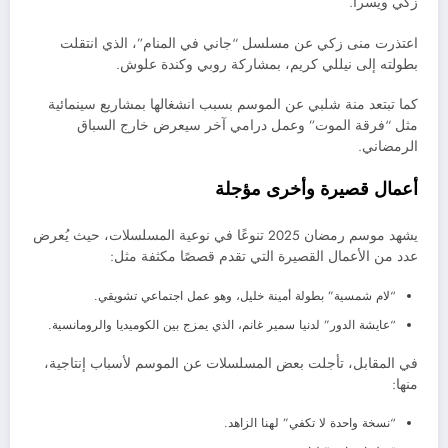
زكي ويسرا.
اعتذرت منى زكي عن مسلسل “جاني في المنام”، الذي انتقلت
بطولته إلى نيللي كريم، بمشاركة روبي وكندة علوش.
كما تبتعد منة شلبي عن الموسم بسبب انشغالها بمشاريع سينمائية
مثل “فرقة الموت” وعمل درامي آخر سيعرض خارج السباق
الرمضاني.
أعمال قصيرة وأخرى مؤجلة
يشهد موسم رمضان 2025 تنوعًا في نوعية المسلسلات، حيث يُعرض
عدد من الأعمال القصيرة التي تقدم قصصًا مكثفة مثل:
“لام شمسية” بطولة أمينة خليل، وهو عمل اجتماعي تشويقي.
“عايشة الدور” لدنيا سمير غانم، الذي يمزج بين الكوميديا والرومانسية.
في المقابل، تأجلت بعض المسلسلات عن الموسم لأسباب إنتاجية،
منها:
“نسخة واحدة لا تكفي” لهنا الزاهد.