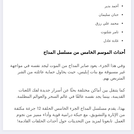
أحمد بدير
حنان سليمان
محمد علي رزق
تامر شلتوت
غادة عادل
أحداث الموسم الخامس من مسلسل المداح
وفي هذا الجزء، يعود صابر المداح من الموت ليجد نفسه في مواجهة
غير مسبوقة مع بنات إبليس، حيث يحاول حماية عائلته من الشر
المتربص بهم.
كما يتنقل بين أماكن مختلفة بحثًا عن أسرار جديدة لفك اللعنات
القديمة، بينما يجد نفسه عالقًا في عالم السحر والعوالم المظلمة.
بهذا، يقدم مسلسل المداح الجزء الخامس الحلقة 12 جرعة مكثفة
من الإثارة والتشويق، مع حبكة درامية قوية وأداء مميز من نجوم
العمل. تابعونا لمزيد من التحديثات حول أحداث الحلقات القادمة!