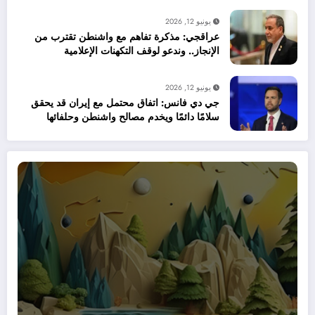
يونيو 12, 2026
عراقجي: مذكرة تفاهم مع واشنطن تقترب من
الإنجاز.. وندعو لوقف التكهنات الإعلامية
يونيو 12, 2026
جي دي فانس: اتفاق محتمل مع إيران قد يحقق
سلامًا دائمًا ويخدم مصالح واشنطن وحلفائها