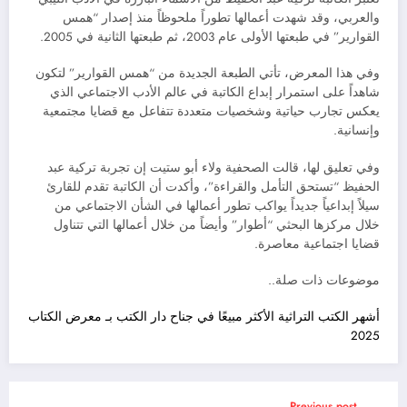
والعربي، وقد شهدت أعمالها تطوراً ملحوظاً منذ إصدار “همس
القوارير” في طبعتها الأولى عام 2003، ثم طبعتها الثانية في 2005.
وفي هذا المعرض، تأتي الطبعة الجديدة من “همس القوارير” لتكون
شاهداً على استمرار إبداع الكاتبة في عالم الأدب الاجتماعي الذي
يعكس تجارب حياتية وشخصيات متعددة تتفاعل مع قضايا مجتمعية
وإنسانية.
وفي تعليق لها، قالت الصحفية ولاء أبو ستيت إن تجربة تركية عبد
الحفيظ “تستحق التأمل والقراءة”، وأكدت أن الكاتبة تقدم للقارئ
سيلاً إبداعياً جديداً يواكب تطور أعمالها في الشأن الاجتماعي من
خلال مركزها البحثي “أطوار” وأيضاً من خلال أعمالها التي تتناول
قضايا اجتماعية معاصرة.
موضوعات ذات صلة..
أشهر الكتب التراثية الأكثر مبيعًا في جناح دار الكتب بـ معرض الكتاب
2025
Previous post