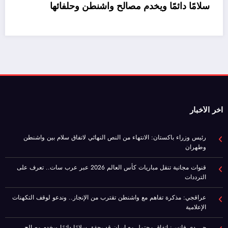
سلامً
اخر الأخبار
رئيس وزراء باكستان: الانتهاء من النص النهائي لاتفاق سلام بين واشنطن
وطهران
قنوات مجانية تنقل مباريات كأس العالم 2026 عبر عرب سات.. تعرف على
الترددات
عراقجي: مذكرة تفاهم مع واشنطن تقترب من الإنجاز.. وندعو لوقف التكهنات
الإعلامية
جي دي فانس: اتفاق محتمل مع إيران قد يحقق سلامًا دائمًا ويخدم مصالح
واشنطن وحلفائها
موازنة مصر 2026/2027.. نمو الإيرادات 30% وتراجع صافي الاقتراض