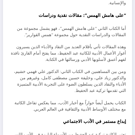
والإنسانية.
“على هامش الهمس”: مقالات نقدية ودراسات
أما الكتاب الثاني “على هامش الهمس”، فهو يشمل مجموعة من
المقالات والدراسات النقدية حول مجموعة “همس القوارير”.
وهذه المقالات تأتي بأقلام العديد من النقاد والأدباء الذين يسبرون
أغوار الأعمال الأدبية للكاتبة عبد الحفيظ، مما يفتح أمام القارئ نافذة
لفهم أعمق لأسلوبها الأدبي ورسالتها في الكتابة.
ومن بين المساهمين في الكتاب الثاني: الدكتور علي فهمي خشيم،
والدكتور زياد علي، وخليفة حسين مصطفى كامل، وغيرهم من
الأدباء والنقاد الذين يسلطون الضوء على التجربة الأدبية المتميزة
التي تقدمها تركية عبد الحفيظ.
الكتاب يحمل أيضاً حواراً مع أخبار الأدب، مما يعكس تفاعل الكاتبة
مع مختلف الأوساط الأدبية والثقافية في العالم العربي.
إبداع مستمر في الأدب الاجتماعي
تعتبر الكاتبة تركية عبد الحفيظ من الأسماء البارزة في الأدب الليبي