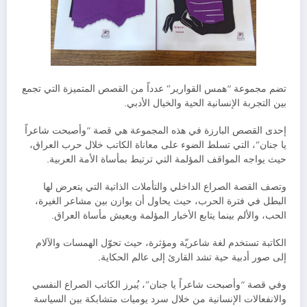
تضم مجموعة “همس القوارير” عدداً من القصص المتميزة التي تجمع
بين التجربة الإنسانية الحية والخيال الأدبي.
إحدى القصص البارزة في هذه المجموعة هي قصة “وأصبحت شاعراً
يا جنان”، التي تسلط الضوء على معاناة الكاتب خلال حرب العراق،
حيث يواجه المواقف المؤلمة التي ترتبط بمأساة الأمة العربية.
وتصف القصة الصراع الداخلي والتأملات الذاتية التي يتعرض لها
البطل في فترة الحرب، حيث يحاول أن يوازن بين مشاعر الغيرة،
الحب، والألم بينما يتابع الأخبار المؤلمة ويعيش مأساة العراق.
الكاتبة تستخدم لغة شاعريّة ومؤثرة، حيث تحوّل الهمسات والآلام
إلى صور أدبية حية تشد القارئ إلى عالم الحكاية.
وفي قصة “وأصبحت شاعراً يا جنان”، يُبرز الكاتب الصراع النفسي
والانفعالات الإنسانية من خلال سرد يوميات متشابكة بين السياسة