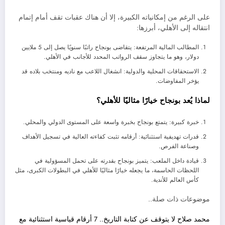
على الرغم من إمكانياته الكبيرة، إلا أن هناك عقبات تقف أمام إتمام
انتقاله إلى الأهلي، أبرزها:
المطالب المالية المرتفعة: يتقاضى بونجاح راتبًا سنويًا يصل إلى 5 ملايين
دولار، وهو ما يتجاوز سقف الرواتب المحدد للأجانب في الأهلي.
الاستحقاقات المحلية والدولية: انشغال اللاعب مع ناديه ومنتخب بلاده قد
يؤخر المفاوضات.
لماذا يُعد بونجاح خيارًا مثاليًا للأهلي؟
خبرة كبيرة: يتمتع بونجاح بخبرة واسعة على المستوى الدولي والمحلي.
قدرات تهديفية استثنائية: أرقامه تثبت كفاءته العالية في تسجيل الأهداف
وصناعة الفرص.
قيادة داخل الملعب: يتميز بونجاح بقدرته على تحمل المسؤولية في
اللحظات الحاسمة، ما يجعله خيارًا مثاليًا للأهلي في البطولات الكبرى، مثل
كأس العالم للأندية.
موضوعات ذات صلة..
محمد صلاح لا يتوقف عن كتابة التاريخ.. 7 أرقام قياسية استثنائية مع