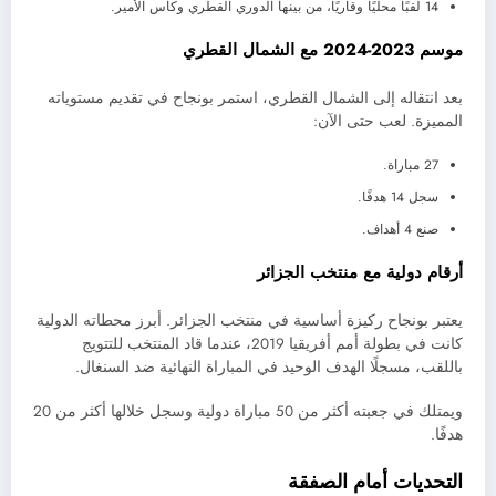
14 لقبًا محليًا وقاريًا، من بينها الدوري القطري وكأس الأمير.
موسم 2023-2024 مع الشمال القطري
بعد انتقاله إلى الشمال القطري، استمر بونجاح في تقديم مستوياته
المميزة. لعب حتى الآن:
27 مباراة.
سجل 14 هدفًا.
صنع 4 أهداف.
أرقام دولية مع منتخب الجزائر
يعتبر بونجاح ركيزة أساسية في منتخب الجزائر. أبرز محطاته الدولية
كانت في بطولة أمم أفريقيا 2019، عندما قاد المنتخب للتتويج
باللقب، مسجلًا الهدف الوحيد في المباراة النهائية ضد السنغال.
ويمتلك في جعبته أكثر من 50 مباراة دولية وسجل خلالها أكثر من 20
هدفًا.
التحديات أمام الصفقة