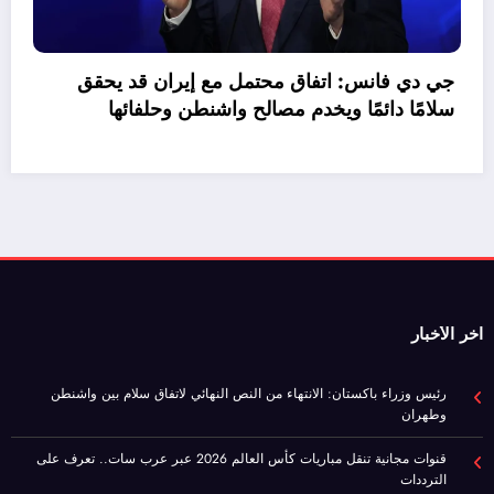
وتراجع صافي الاقتراض
جي
سل
اخر الأخبار
رئيس وزراء باكستان: الانتهاء من النص النهائي لاتفاق سلام بين واشنطن
وطهران
قنوات مجانية تنقل مباريات كأس العالم 2026 عبر عرب سات.. تعرف على
الترددات
عراقجي: مذكرة تفاهم مع واشنطن تقترب من الإنجاز.. وندعو لوقف التكهنات
الإعلامية
جي دي فانس: اتفاق محتمل مع إيران قد يحقق سلامًا دائمًا ويخدم مصالح