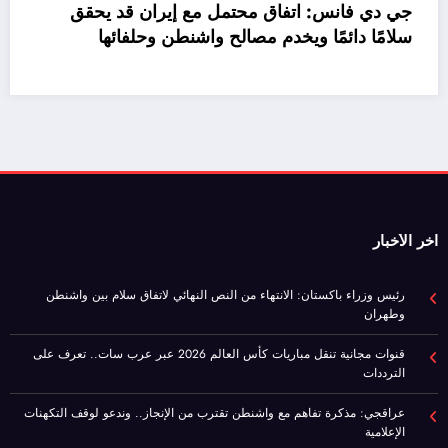
جي دي 
سلامًا
اخر الأخبار
رئيس وزراء باكستان: الانتهاء من النص النهائي لاتفاق سلام بين واشنطن
وطهران
قنوات مجانية تنقل مباريات كأس العالم 2026 عبر عرب سات.. تعرف على
الترددات
عراقجي: مذكرة تفاهم مع واشنطن تقترب من الإنجاز.. وندعو لوقف التكهنات
الإعلامية
جي دي فانس: اتفاق محتمل مع إيران قد يحقق سلامًا دائمًا ويخدم مصالح
واشنطن وحلفائها
موازنة مصر 2026/2027.. نمو الإيرادات 30% وتراجع صافي الاقتراض