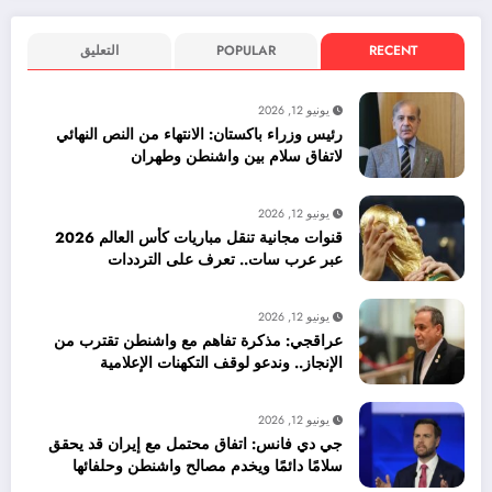
RECENT
POPULAR
التعليق
يونيو 12, 2026
رئيس وزراء باكستان: الانتهاء من النص النهائي
لاتفاق سلام بين واشنطن وطهران
يونيو 12, 2026
قنوات مجانية تنقل مباريات كأس العالم 2026
عبر عرب سات.. تعرف على الترددات
يونيو 12, 2026
عراقجي: مذكرة تفاهم مع واشنطن تقترب من
الإنجاز.. وندعو لوقف التكهنات الإعلامية
يونيو 12, 2026
جي دي فانس: اتفاق محتمل مع إيران قد يحقق
سلامًا دائمًا ويخدم مصالح واشنطن وحلفائها