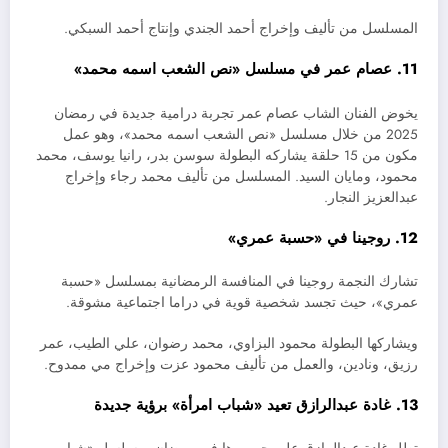
المسلسل من تأليف وإخراج أحمد الجندي وإنتاج أحمد السبكي.
11. عصام عمر في مسلسل «نص الشعب اسمه محمد»
يخوض الفنان الشاب عصام عمر تجربة درامية جديدة في رمضان
2025 من خلال مسلسل «نص الشعب اسمه محمد»، وهو عمل
مكون من 15 حلقة يشاركه البطولة سوسن بدر، رانيا يوسف، محمد
محمود، ومايان السيد. المسلسل من تأليف محمد رجاء وإخراج
عبدالعزيز النجار.
12. روجينا في «حسبة عمري»
تشارك النجمة روجينا في المنافسة الرمضانية بمسلسل «حسبة
عمري»، حيث تجسد شخصية قوية في دراما اجتماعية مشوقة.
ويشاركها البطولة محمود البزاوي، محمد رضوان، علي الطيب، عمر
رزيق، ونادين، والعمل من تأليف محمود عزت وإخراج مي ممدوح.
13. غادة عبدالرازق تعيد «شباب امرأة» برؤية جديدة