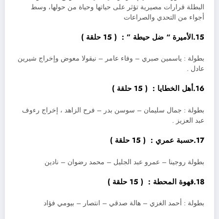
البطلة قرارات مصيرية تؤثر على حياتها وحياة من حولها، وسط
أجواء من التحدي والصراعات
15.الأميرة “ ضل حيطة ” : ( 15 حلقة )
بطولة : ياسمين صبري – وفاء عامر – نيقولا معوض وإخراج شيرين
عادل .
16.أهل الخطايا : ( 15 حلقة )
بطولة : جمال سليمان – سوسن بدر – فرح الزاهد ، إخراج رءوف
عبد العزيز .
17.حسبة عمري : ( 15 حلقة )
بطولة روجينا – عمرو عبد الجليل – محمد رضوان – نادين
18.قهوة المحطة : ( 15 حلقة )
بطولة : أحمد الغزي – هالة صدقي – انتصار – بيومي فؤاد