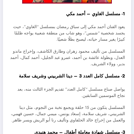
1- مسلسل الغاوي – أحمد مكي
يعود الفنان أحمد مكي إلى سباق رمضان بمسلسل “الغاوي”، حيث
يجسد شخصية “شمس”، وهو شاب من منطقة شعبية يواجه ظلمًا
كبيرًا يغير مسار حياته، ليصبح بطلًا شعبيًا.
المسلسل من تأليف محمود زهران وطارق الكاشف، وإخراج ماندو
العدل، وبطولة عائشة بن أحمد، عمرو عبد الجليل، أحمد كمال، أحمد
بدير، وولاء الشريف.
2- مسلسل كامل العدد 3 – دينا الشربيني وشريف سلامة
يواصل صناع مسلسل “كامل العدد” تقديم الجزء الثالث منه، بعد
نجاح الموسمين السابقين.
المسلسل يتكون من 15 حلقة ويجمع نخبة من النجوم، مثل دينا
الشربيني، شريف سلامة، إسعاد يونس، ميمي جمال، حسين فهمي،
والعمل من إخراج خالد الحلفاوي وتأليف رنا أبو الريش ويسر طاهر.
3- مسلسل شهادة معاملة أطفال – محمد هنيدي