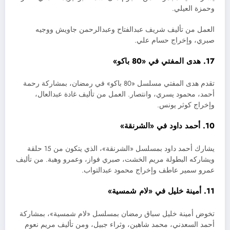
وحمزة العيلي.
العمل من تأليف شريف عبدالفتاح وعبدالرحمن جاويش ووجيه
صبري، وإخراج حسام علي.
17. هدى المفتي في «80 باكو»
تقدم هدى المفتي مسلسل «80 باكو» في رمضان، بمشاركة رحمة
أحمد، محمود يسري، وانتصار. العمل من تأليف غادة عبدالعال،
وإخراج كوثر يونس.
10. أحمد داود في «الشرنقة»
يشارك أحمد داود بمسلسل «الشرنقة»، الذي يتكون من 15 حلقة
ويشاركه البطولة مريم الخشت، صبري فواز، وعمرو وهبة. من تأليف
عمرو سمير عاطف وإخراج محمود عبدالتواب.
11. أمينة خليل في «لام شمسية»
تخوض أمينة خليل سباق رمضان بمسلسل «لام شمسية»، بمشاركة
أحمد السعدني، محمد شاهين، وثراء جبيل، ومن تأليف مريم نعوم