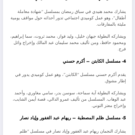
يشارك محمد هنيدي في سباق رمضان بمسلسل “شهادة معاملة
أطفال”، وهو عمل كوميدي اجتماعي تدور أحداثه حول مواقف يومية
مليئة بالمفارقات.
ويشاركه البطولة جيهان خليل، وليد فواز، محمد ثروت، سما إبراهيم،
ومحمود حافظ، ومن تأليف محمد سليمان عبد المالك وإخراج وائل
فرج.
4- مسلسل الكابتن – أكرم حسني
يقدم أكرم حسني مسلسل “الكابتن”، وهو عمل كوميدي يدور في
إطار مشوق.
ويشاركه البطولة آية سماحة، سوسن بدر، سامي مغاوري، وأحمد
عبد الوهاب. المسلسل من تأليف عمرو الدالي، قصة أيمن الشايب،
وإخراج معتز التوني.
5- مسلسل ظلم المصطبة – ريهام عبد الغفور وإياد نصار
يشارك النجمان ريهام عبد الغفور وإياد نصار في مسلسل “ظلم