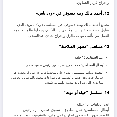
وإخراج كريم الشناوي.
12. أحمد مالك وطه دسوقي في «ولاد ناس»
يجتمع أحمد مالك وطه دسوقي في مسلسل «ولاد ناس»، الذي
يتناول قصة صديقين نشآ معًا في دار للأيتام، ودخلوا عالم الجريمة.
العمل من تأليف مهاب طارق وإخراج شادي عبدالسلام.
13- مسلسل “منتهي الصلاحية”
عدد الحلقات:
15 حلقة
أبطال المسلسل:
محمد فراج – ياسمين رئيس – هبة مجدي
القصة:
يسلط المسلسل الضوء على شخصيات تواجه ظروفًا معقدة في
حياتها، حيث يجد الأبطال أنفسهم في صراعات تتعلق بالماضي والحاضر،
مما يؤدي إلى صراعات نفسية وإنسانية شيقة.
14- مسلسل “حياة أو موت”
عدد الحلقات: 15 حلقة
أبطال المسلسل: حنان مطاوع – سلوى عثمان – رنا رئيس
القصة: تدور القصة في إطار درامي مليء بالتشويق، حيث تواجه