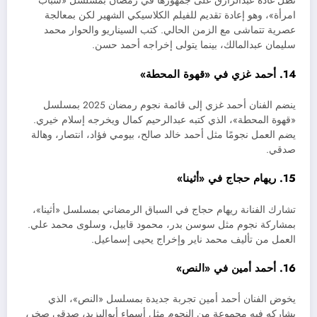
تطل غادة عبدالرازق على جمهورها في رمضان بمسلسل «شباب
امرأة»، وهو إعادة تقديم للفيلم الكلاسيكي الشهير لكن بمعالجة
عصرية تتماشى مع الزمن الحالي. كتب السيناريو والحوار محمد
سليمان عبدالمالك، بينما يتولى إخراجه أحمد حسن.
14. أحمد غزي في «قهوة المحطة»
ينضم الفنان أحمد غزي إلى قائمة نجوم رمضان 2025 بمسلسل
«قهوة المحطة»، الذي كتبه عبدالرحيم كمال ويخرجه إسلام خيري.
يضم العمل نجومًا مثل أحمد خالد صالح، بيومي فؤاد، انتصار، وهالة
صدقي.
15. ريهام حجاج في «أثينا»
تشارك الفنانة ريهام حجاج في السباق الرمضاني بمسلسل «أثينا»،
بمشاركة نجوم مثل سوسن بدر، محمود قابيل، وسلوى محمد علي.
العمل من تأليف محمد ناير وإخراج يحيى إسماعيل.
16. أحمد أمين في «النص»
يخوض الفنان أحمد أمين تجربة جديدة بمسلسل «النص»، الذي
يشاركه فيه مجموعة من النجوم مثل أسماء أبواليزيد، صدقي صخر،