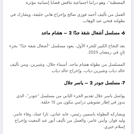
المصطبة”، وهو دراما اجتماعية تناقش قضايا إنسانية مؤثرة.
العمل من تأليف أحمد فوزي صالح وإخراج هاني خليفة، ويشارك في
بطولته فتحي عبد الوهاب.
6- مسلسل أشغال شقة جدًا 2 – هشام ماجد
بعد النجاح الكبير للجزء الأول، يعود مسلسل “أشغال شقة جدًا” بجزء
ثانٍ في رمضان 2025.
المسلسل من بطولة هشام ماجد، أسماء جلال، وشيرين، ومن تأليف
خالد دياب وشيرين دياب، وإخراج خالد دياب.
7- مسلسل جودر 2 – ياسر جلال
يواصل ياسر جلال تقديم الجزء الثاني من مسلسل “جودر”، الذي
يدور في إطار تشويقي درامي مكون من 15 حلقة.
ويشاركه البطولة ياسمين رئيس، عابد عناني، تارا عماد، وفاء عامر،
وليد فواز، وأيتن عامر، والعمل من تأليف أنور عبد المغيث وإخراج
إسلام خيري.