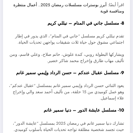
اقرأ أيضًا:
أبرز بوسترات مسلسلات رمضان 2025.. أعمال منتظرة
ومنافسة قوية
8- مسلسل جاني في المنام – نيللي كريم
تقدم نيللي كريم مسلسل “جاني في المنام”، الذي يدور في إطار
اجتماعي مشوق حول حياة ثلاث شقيقات يواجهن تحديات الحياة.
ويشاركها البطولة روبي، كندة علوش، حاتم صلاح، وعلي قاسم، ومن
تأليف مهاب طارق وإخراج محمد شاكر خضير.
9- مسلسل عقبال عندكم – حسن الرداد وإيمي سمير غانم
يعود الثنائي حسن الرداد وإيمي سمير غانم بمسلسل “عقبال عندكم”،
وهو عمل كوميدي من 15 حلقة، من تأليف أحمد سعد والي وإخراج
علاء إسماعيل.
10- مسلسل عايشة الدور – دنيا سمير غانم
تشارك دنيا سمير غانم في رمضان 2025 بمسلسل “عايشة الدور”،
حيث تجسد شخصية مطلقة تواجه تحديات الحياة بأسلوب كوميدي.