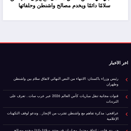
اخر الأخبار
رئيس وزراء باكستان: الانتهاء من النص النهائي لاتفاق سلام بين واشنطن
وطهران
قنوات مجانية تنقل مباريات كأس العالم 2026 عبر عرب سات.. تعرف على
الترددات
عراقجي: مذكرة تفاهم مع واشنطن تقترب من الإنجاز.. وندعو لوقف التكهنات
الإعلامية
جي دي فانس: اتفاق محتمل مع إيران قد يحقق سلامًا دائمًا ويخدم مصالح
واشنطن وحلفائها
موازنة مصر 2026/2027.. نمو الإيرادات 30% وتراجع صافي الاقتراض