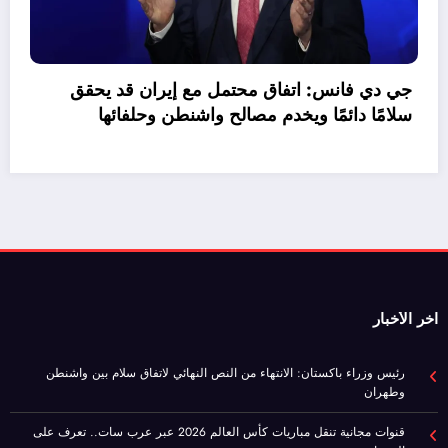
اجع صافي الاقتراض
جي د
سلام
اخر الأخبار
رئيس وزراء باكستان: الانتهاء من النص النهائي لاتفاق سلام بين واشنطن
وطهران
قنوات مجانية تنقل مباريات كأس العالم 2026 عبر عرب سات.. تعرف على
الترددات
عراقجي: مذكرة تفاهم مع واشنطن تقترب من الإنجاز.. وندعو لوقف التكهنات
الإعلامية