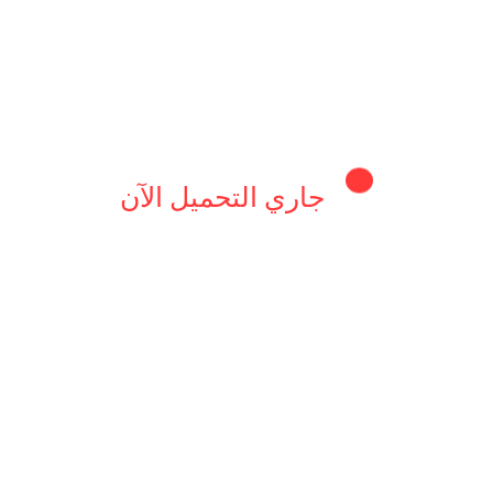
.
 في التمر.
جاري التحميل الآن
سل..
ولذيذة في دقائق معدودة، واستفد من قيمته الغذائية