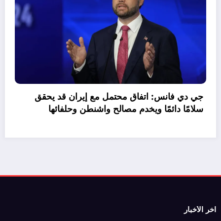
موازنة مصر 2026/2027.. نمو الإيرادات 30%
جع صافي الاقتراض
جي دي
سلامًا
اخر الأخبار
رئيس وزراء باكستان: الانتهاء من النص النهائي لاتفاق سلام بين واشنطن
وطهران
قنوات مجانية تنقل مباريات كأس العالم 2026 عبر عرب سات.. تعرف على