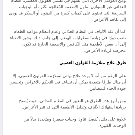
ومن العوامل الأخرى التي تسهم في تفشي القولون العصبي، النظام
الغذائي غير المتوازن. تناول الأطعمة المُعالجة بكثرة أو الوجبات
السريعة التي تحتوي على كميات كبيرة من الدهون أو السكر قد يؤدي
إلى تفاقم الأعراض.
كما أن قلة الألياف في النظام الغذائي وعدم انتظام مواعيد الطعام
تلعب دورًا في زيادة اضطرابات الهضم، إلى جانب ذلك، يشير الأطباء
إلى أن بعض الأطعمة مثل الكافيين والأطعمة الحارة قد تكون
محرضة لزيادة الأعراض.
طرق علاج متلازمة القولون العصبي
على الرغم من أنه لا يوجد علاج نهائي لمتلازمة القولون العصبي، إلا
أن هناك طرقًا متعددة يمكن أن تساعد في التحكم بالأعراض وتحسين
جودة الحياة للمصابين.
ومن أبرز هذه الطرق هو التغيير في النظام الغذائي، حيث يُنصح
بزيادة استهلاك الألياف وتقليل الأطعمة التي قد تثير الأعراض.
علاوة على ذلك، يُفضل تناول وجبات صغيرة ومتعددة بدلاً من
الوجبات الكبيرة.