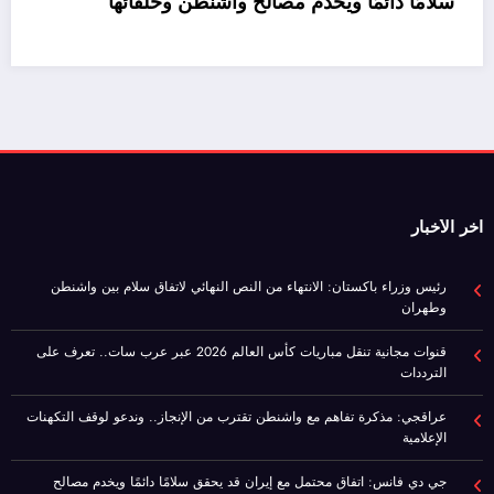
سلام
اخر الأخبار
رئيس وزراء باكستان: الانتهاء من النص النهائي لاتفاق سلام بين واشنطن
وطهران
قنوات مجانية تنقل مباريات كأس العالم 2026 عبر عرب سات.. تعرف على
الترددات
عراقجي: مذكرة تفاهم مع واشنطن تقترب من الإنجاز.. وندعو لوقف التكهنات
الإعلامية
جي دي فانس: اتفاق محتمل مع إيران قد يحقق سلامًا دائمًا ويخدم مصالح
واشنطن وحلفائها
موازنة مصر 2026/2027.. نمو الإيرادات 30% وتراجع صافي الاقتراض
صفحات هامة