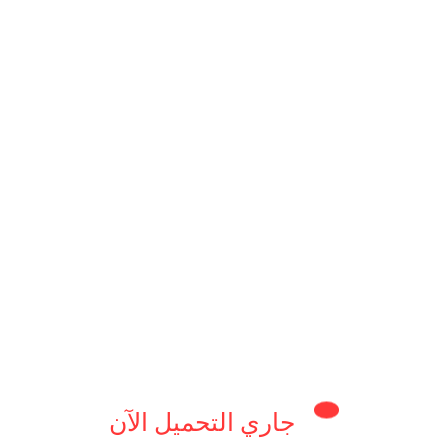
اً للاستقرار، خصوصاً خلال فترة الاحتجاجات الشعبية والأزمات
 السياسية في لبنان، مما يجعله مرشحاً توافقياً.
ع دوره البارز في الحفاظ على حيادية الجيش وسط التوترات
ائد للجيش يتولى منصب رئيس الجمهورية اللبنانية،
يشال عون.
جاري التحميل الآن