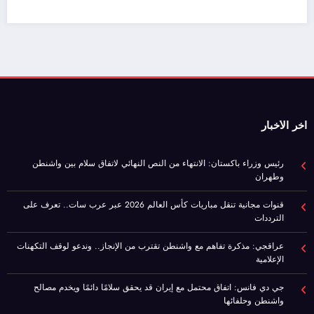
اخر الأخبار
رئيس وزراء باكستان: الانتهاء من النص النهائي لاتفاق سلام بين واشنطن
وطهران
قنوات مجانية تنقل مباريات كأس العالم 2026 عبر عرب سات.. تعرف على
الترددات
عراقجي: مذكرة تفاهم مع واشنطن تقترب من الإنجاز.. وندعو لوقف التكهنات
الإعلامية
جي دي فانس: اتفاق محتمل مع إيران قد يحقق سلامًا دائمًا ويخدم مصالح
واشنطن وحلفائها
موازنة مصر 2026/2027.. نمو الإيرادات 30% وتراجع صافي الاقتراض
صفحات هامة