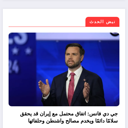
نبض الحدث
موازنة مصر 2026/2027.. نمو الإيرادات 30%
اجع صافي الاقتراض
جي د
سلامً