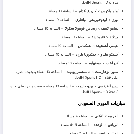
قناة beIN Sports HD 6.
أولمبياكوس
×
كارباغ أغدام
– الساعة 10 مساء.
ليون
×
لودوجوريتس البلغاري
– الساعة 10 مساء.
دينامو كييف
×
ريجاس فوتبولا سكولا
– الساعة 10 مساء.
ميتلاند
×
فنربخشة
– الساعة 10 مساء.
تفينتي أنشخيده
×
بشكتاش
– الساعة 10 مساء.
أتلتيكو بيلباو
×
فيكتوريا بلزن
– الساعة 10 مساء.
أندرلخت
×
هوفنهايم
– الساعة 10 مساء.
ستيوا بوخارست
×
مانشستر يونايتد
– الساعة 10 مساء بتوقيت مصر،
على قناة beIN Sports HD 1.
نيس الفرنسي
×
بودو جليمت
– الساعة 10 مساء بتوقيت مصر، على قناة
beIN Sports HD Xtra 3.
مباريات الدوري السعودي
العروبة
×
الأهلي
– الساعة 4 مساء.
الرياض
×
الوحدة
– الساعة 5:15 مساء.
الرائد
×
النصر
– الساعة 7 مساء.