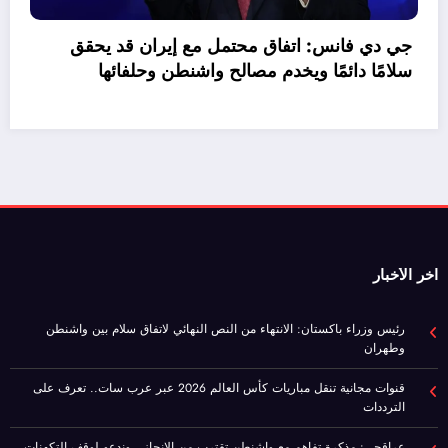
اخر الأخبار
رئيس وزراء باكستان: الانتهاء من النص النهائي لاتفاق سلام بين واشنطن
وطهران
قنوات مجانية تنقل مباريات كأس العالم 2026 عبر عرب سات.. تعرف على
الترددات
عراقجي: مذكرة تفاهم مع واشنطن تقترب من الإنجاز.. وندعو لوقف التكهنات
الإعلامية
جي دي فانس: اتفاق محتمل مع إيران قد يحقق سلامًا دائمًا ويخدم مصالح
واشنطن وحلفائها