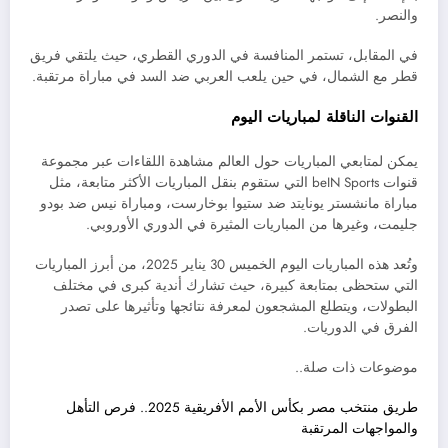
والنصر.
في المقابل، تستمر المنافسة في الدوري القطري، حيث يلتقي فريق
قطر مع الشمال، في حين يلعب العربي ضد السد في مباراة مرتقبة.
القنوات الناقلة لمباريات اليوم
يمكن لمتابعي المباريات حول العالم مشاهدة اللقاءات عبر مجموعة
قنوات beIN Sports التي ستقوم بنقل المباريات الأكثر متابعة، مثل
مباراة مانشستر يونايتد ضد ستيوا بوخارست، ومباراة نيس ضد بودو
جليمت، وغيرها من المباريات المثيرة في الدوري الأوروبي.
وتُعد هذه المباريات اليوم الخميس 30 يناير 2025، من أبرز المباريات
التي ستحظى بمتابعة كبيرة، حيث تشارك أندية كبرى في مختلف
البطولات، ويتطلع المشجعون لمعرفة نتائجها وتأثيرها على تصدر
الفرق في الدوريات.
موضوعات ذات صلة..
طريق منتخب مصر بكأس الأمم الأفريقية 2025.. فرص التأهل
والمواجهات المرتقبة