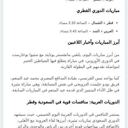
مباريات الدوري القطري
قطر
×
الشمال
– الساعة 3:30 مساء.
العربي
×
السد
– الساعة 5:45 مساء.
أبرز المباريات وأخبار اللاعبين
من أبرز مباريات اليوم، يلتقي مانشستر يونايتد مع ستيوا بوخارست
في الدوري الأوروبي، في مباراة يتطلع فيها الشياطين الحمر
لمواصلة تقدمهم في البطولة القارية.
كما يواجه نيس الفرنسي، بقيادة المدافع المصري محمد عبد المنعم،
فريق بودو جليمت النرويجي في نفس المسابقة، وهي مباراة مثيرة
في ظل الأداء المتميز الذي قدمه عبد المنعم في المباريات السابقة.
الدوريات العربية: منافسات قوية في السعودية وقطر
يستمر التنافس في الدوريات العربية اليوم الخميس، حيث سيشهد
الدوري السعودي مباريات مثيرة، أبرزها لقاء العروبة مع الأهلي،
بالإضافة إلى مواجهات قوية أخرى بين الرياض والوحدة، والرائد